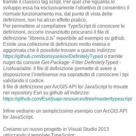
tramite il classico tag script. Per quel che riguarda lo
sviluppo essa ha esclusivamente l'obiettivo di consentirci il
normale funzionamento ma, dal punto di vista delle
definizioni, non ha alcun effetto pratico.
Per permettere al compilatore TypeScript di conoscere le
definizioni, occorre innanzitutto procurarsi il file di
definizione "libreria.d.ts" reperibile ad esempio su github.
Esiste una collezione di definizioni molto estesa e
aggiornata che è possibile trovare a questo indirizzo:
https://github.com/borisyankov/DefinitelyTyped
o tramite
nuget da console
Get-Package -Filter DefinitelyTyped -
ListAvailable
. Il file di definizione permette di avere a
disposizione l'intellisense ma soprattutto di conoscere i tipi
validando il codice.
Il file di definizione per ArcGIS API for JavaScript lo trovate
nel repository Esri su github all'indirizzo:
https://github.com/Esri/jsapi-resources/tree/master/typescript
Infine vediamo un semplicissimo esempio con ArcGIS API
for JavaScript.
Creiamo un nuovo progetto in Visual Studio 2013
utilizzando il template TypeScript: