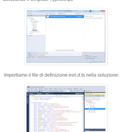
Importiamo il file di definizione esri.d.ts nella soluzione: