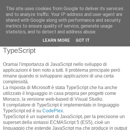
This site uses cookies from Google to deliver its services
NicoGis - Sviluppare in
and to analyze traffic. Your IP address and user-agent are
shared with Google along with performance and security
ambiente ArcGIS...
metrics to ensure quality of service, generate usage
statistics, and to detect and address abuse.
LEARN MORE
GOT IT
sabato 31 maggio 2014
TypeScript
Oramai l'importanza di JavaScript nello sviluppo di
applicazioni è ben noto a tutti. Il problema principale però
rimane quando si sviluppano applicazioni di una certa
complessità.
La risposta di Microsoft è stata TypeScript che ha anche
utilizzato il linguaggio in casa propria per progetti come
Monaco, la versione web-based di Visual Studio.
Il compilatore di TypeScript è implementato in linguaggio
TypeScript ed è su
CodePlex
.
TypeScript è un superset di JavaScript, per la precisione un
superset della sintassi ECMAScript 5 (ES5), cioè un
linguaggio che estende JavaScript ma che produce in output