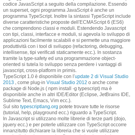
codice JavasScript a seguito della compilazione. Essendo
un superset, ogni programma JavaScript è anche un
programma TypeScript. Inoltre la sintassi TypeScript include
diverse caratteristiche proposte dell'ECMAScript 6 (ES6)
che comprendono classi e moduli. Estendendo Javascript
con tipi, classi, interfacce e moduli, si agevola lo sviluppo di
applicazioni facilmente scalabili e si permette una maggiore
produttività con i tool di sviluppo (refactoring, debugging,
intellisense, tipi verificati staticamente ecc.). In sostanza
tramite la type-safety ed una programmazione object-
oriented si tutela lo sviluppo senza perdere i vantaggi di
javascript, cross-platform in primis.
TypeScript 1.0 è disponibile con l'
update 2 di Visual Studio
2013
, come plug-in
Visual Studio 2012
o anche come
package di Node.js ( npm install -g typescript) ma è
disponibile anche in altri IDE/Editor (Eclipse, JetBrains IDE,
Sublime Text, Emacs, Vim ecc.).
Sul sito
typescriptlang.org
potete trovare tutte le risorse
(tutorial, help, playground ecc.) riguardo a TypeScript.
In Javascript si utilizzano molte librerie di terze parti (dojo,
jquery ecc.) e per poterle utilizzare con TypeScript occorre
innanzitutto dichiarare la libreria che si vuole utilizzare