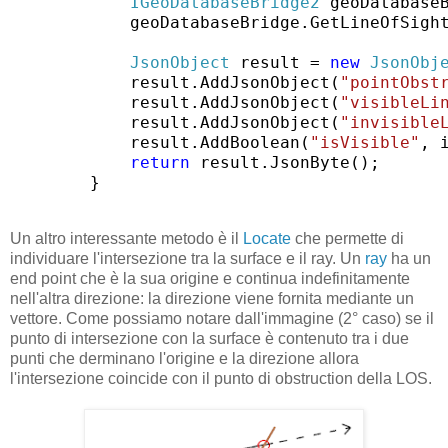
IGeoDatabaseBridge2
 geoDatabase
            geoDatabaseBridge.GetLineOfSigh
JsonObject
 result = 
new
JsonObj
            result.AddJsonObject(
"pointObst
            result.AddJsonObject(
"visibleLi
            result.AddJsonObject(
"invisible
            result.AddBoolean(
"isVisible"
, i
return
 result.JsonByte();

        }
Un altro interessante metodo è il
Locate
che permette di
individuare l'intersezione tra la surface e il ray. Un
ray
ha un
end point che è la sua origine e continua indefinitamente
nell'altra direzione: la direzione viene fornita mediante un
vettore. Come possiamo notare dall'immagine (2° caso) se il
punto di intersezione con la surface è contenuto tra i due
punti che derminano l'origine e la direzione allora
l'intersezione coincide con il punto di obstruction della LOS.