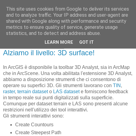
This site uses cookies from Google to deliver its services
NicoGis - Sviluppare in
and to analyze traffic. Your IP address and user-agent are
shared with Google along with performance and security
ambiente ArcGIS...
metrics to ensure quality of service, generate usage
statistics, and to detect and address abuse.
LEARN MORE
GOT IT
lunedì 25 febbraio 2013
Alziamo il livello: 3D surface!
In ArcGIS è disponibile la toolbar 3D Analyst, sia in ArcMap
che in ArcScene. Una volta abilitata l'estensione 3D Analyst,
abbiamo a disposizione strumenti che ci consentono di
operare su superfici 3D. Gli strumenti lavorano con
TIN
,
raster
,
terrain dataset
o
LAS dataset
e forniscono feedback
in tempo reale sui punti digitalizzati sulla superficie.
Comunque per dataset terrain e LAS sono presenti alcune
restrizioni nell'utilizzo dei tool interattivi.
Gli strumenti interattivi sono:
Create Countours
Create Steepest Path