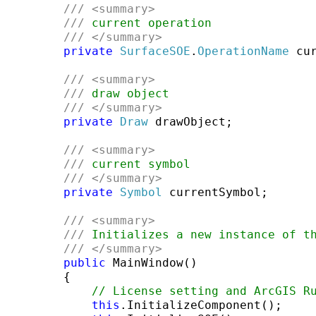
///
<summary>
///
 current operation
///
</summary>
private
SurfaceSOE
.
OperationName
 cur
///
<summary>
///
 draw object
///
</summary>
private
Draw
 drawObject;

///
<summary>
///
 current symbol
///
</summary>
private
Symbol
 currentSymbol;

///
<summary>
///
 Initializes a new instance of t
///
</summary>
public
 MainWindow()

        {

// License setting and ArcGIS R
this
.InitializeComponent();
