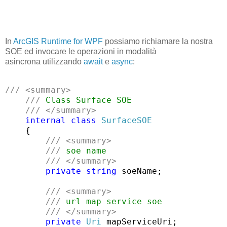
In
ArcGIS Runtime for WPF
possiamo richiamare la nostra
SOE ed invocare le operazioni in modalità
asincrona utilizzando
await
e
async
:
///
<summary>
///
 Class Surface SOE
///
</summary>
internal
class
SurfaceSOE
    {

///
<summary>
///
 soe name
///
</summary>
private
string
 soeName;

///
<summary>
///
 url map service soe
///
</summary>
private
Uri
 mapServiceUri;
