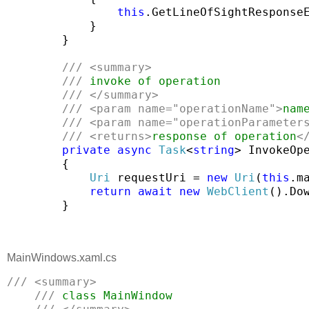
this
.GetLineOfSightResponse
            }

        }

///
<summary>
///
 invoke of operation
///
</summary>
///
<param name=
"operationName"
>
nam
///
<param name=
"operationParameter
///
<returns>
response of operation
<
private
async
Task
<
string
> InvokeOp
        {

Uri
 requestUri = 
new
Uri
(
this
.m
return
await
new
WebClient
().Do
        }
MainWindows.xaml.cs
///
<summary>
///
 class MainWindow