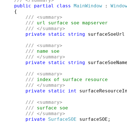
///
</summary>
public
partial
class
MainWindow
 : 
Windo
    {

///
<summary>
///
 url surface soe mapserver
///
</summary>
private
static
string
 surfaceSoeUrl
///
<summary>
///
 name soe
///
</summary>
private
static
string
 surfaceSoeNam
///
<summary>
///
 index of surface resource
///
</summary>
private
static
int
 surfaceResourceIn
///
<summary>
///
 surface soe
///
</summary>
private
SurfaceSOE
 surfaceSOE;
