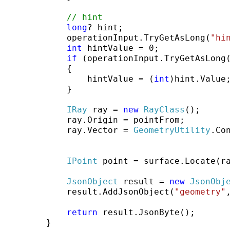
// hint
long
? hint;

            operationInput.TryGetAsLong(
"hi
int
 hintValue = 0;

if
 (operationInput.TryGetAsLong
            {

                hintValue = (
int
)hint.Value;
            }

IRay
 ray = 
new
RayClass
();

            ray.Origin = pointFrom;

            ray.Vector = 
GeometryUtility
.Co
IPoint
 point = surface.Locate(ra
JsonObject
 result = 
new
JsonObj
            result.AddJsonObject(
"geometry"
return
 result.JsonByte();

        }