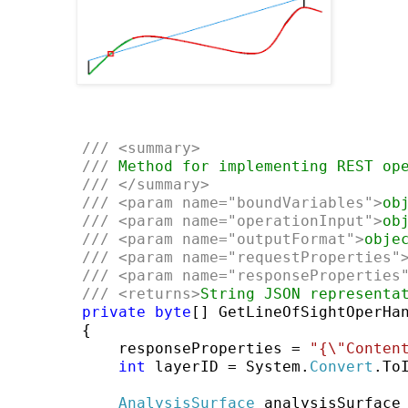
        ///
<summary>
///
 Method for implementing REST op
///
</summary>
///
<param name=
"boundVariables"
>
ob
///
<param name=
"operationInput"
>
ob
///
<param name=
"outputFormat"
>
obje
///
<param name=
"requestProperties"
///
<param name=
"responseProperties
///
<returns>
String JSON representa
private
byte
[] GetLineOfSightOperHa
        {

            responseProperties = 
"{\"Conten
int
 layerID = System.
Convert
.To
AnalysisSurface
 analysisSurface