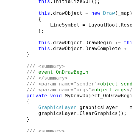
this
.InitializeSOE();

this
.drawObject = 
new
Draw
(_map)
            {

                LineSymbol = LayoutRoot.Res
            };

this
.drawObject.DrawBegin += 
th
this
.drawObject.DrawComplete +=
        }

///
<summary>
///
 event OnDrawBegin
///
</summary>
///
<param name=
"sender"
>
object sen
///
<param name=
"args"
>
object args
<
private
void
 MyDrawObject_OnDrawBeg
        {

GraphicsLayer
 graphicsLayer = _
            graphicsLayer.ClearGraphics();

        }

///
<summary>