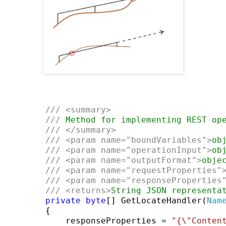
        ///
<summary>
///
 Method for implementing REST op
///
</summary>
///
<param name=
"boundVariables"
>
ob
///
<param name=
"operationInput"
>
ob
///
<param name=
"outputFormat"
>
obje
///
<param name=
"requestProperties"
///
<param name=
"responseProperties
///
<returns>
String JSON representa
private
byte
[] GetLocateHandler(
Nam
        {

            responseProperties = 
"{\"Conten