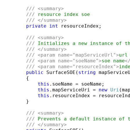
///
<summary>
///
 resource index soe
///
</summary>
private
int
 resourceIndex;

///
<summary>
///
 Initializes a new instance of t
///
</summary>
///
<param name=
"mapServiceUrl"
>
url
///
<param name=
"soeName"
>
soe name
<
///
<param name=
"resourceIndex"
>
ind
public
 SurfaceSOE(
string
 mapService
        {

this
.soeName = soeName;

this
.mapServiceUri = 
new
Uri
(map
this
.resourceIndex = resourceInd
        }

///
<summary>
///
 Prevents a default instance of 
///
</summary>