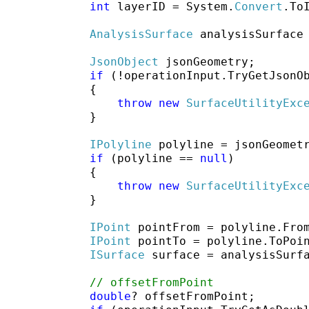
int
 layerID = System.
Convert
.To
AnalysisSurface
 analysisSurface
JsonObject
 jsonGeometry;

if
 (!operationInput.TryGetJsonO
            {

throw
new
SurfaceUtilityExc
            }

IPolyline
 polyline = jsonGeomet
if
 (polyline == 
null
)

            {

throw
new
SurfaceUtilityExc
            }

IPoint
 pointFrom = polyline.From
IPoint
 pointTo = polyline.ToPoin
ISurface
 surface = analysisSurfa
// offsetFromPoint
double
? offsetFromPoint;
