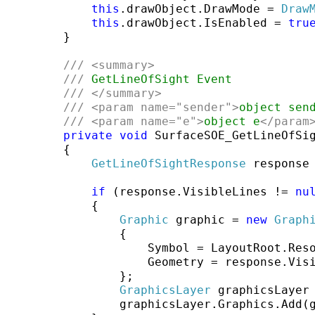
this
.drawObject.DrawMode = 
Draw
this
.drawObject.IsEnabled = 
tru
        }

///
<summary>
///
 GetLineOfSight Event
///
</summary>
///
<param name=
"sender"
>
object sen
///
<param name=
"e"
>
object e
</param
private
void
 SurfaceSOE_GetLineOfSi
        {

GetLineOfSightResponse
 response
if
 (response.VisibleLines != 
nu
            {

Graphic
 graphic = 
new
Graph
                {

                    Symbol = LayoutRoot.Res
                    Geometry = response.Visi
                };

GraphicsLayer
 graphicsLayer
                graphicsLayer.Graphics.Add(g