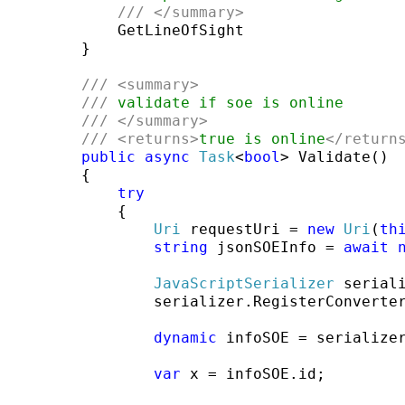
///
</summary>
            GetLineOfSight

        }

///
<summary>
///
 validate if soe is online
///
</summary>
///
<returns>
true is online
</return
public
async
Task
<
bool
> Validate()

        {

try
            {

Uri
 requestUri = 
new
Uri
(
th
string
 jsonSOEInfo = 
await
JavaScriptSerializer
 serial
                serializer.RegisterConverte
dynamic
 infoSOE = serialize
var
 x = infoSOE.id;
