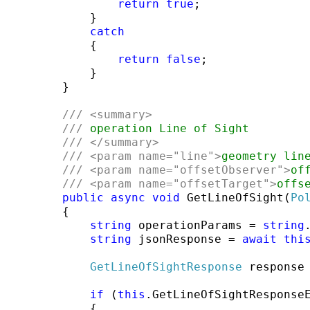
return
true
;

            }

catch
            {

return
false
;

            }

        }

///
<summary>
///
 operation Line of Sight
///
</summary>
///
<param name=
"line"
>
geometry lin
///
<param name=
"offsetObserver"
>
of
///
<param name=
"offsetTarget"
>
offs
public
async
void
 GetLineOfSight(
Po
        {

string
 operationParams = 
string
string
 jsonResponse = 
await
thi
GetLineOfSightResponse
 response
if
 (
this
.GetLineOfSightResponse
            {
