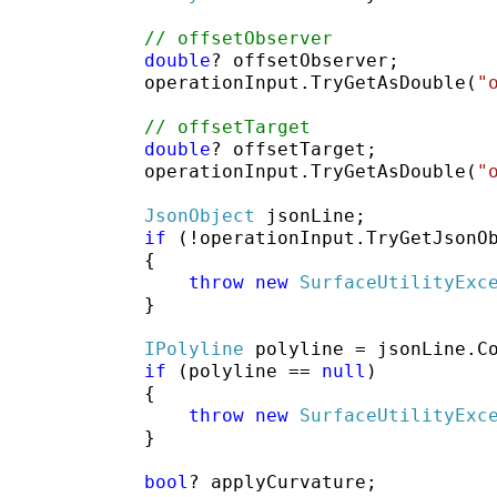
// offsetObserver
double
? offsetObserver;

            operationInput.TryGetAsDouble(
"
// offsetTarget
double
? offsetTarget;

            operationInput.TryGetAsDouble(
"
JsonObject
 jsonLine;

if
 (!operationInput.TryGetJsonO
            {

throw
new
SurfaceUtilityExc
            }

IPolyline
 polyline = jsonLine.C
if
 (polyline == 
null
)

            {

throw
new
SurfaceUtilityExc
            }

bool
? applyCurvature;
