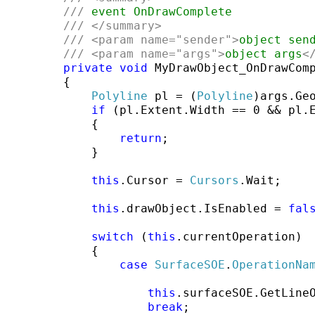
///
 event OnDrawComplete
///
</summary>
///
<param name=
"sender"
>
object sen
///
<param name=
"args"
>
object args
<
private
void
 MyDrawObject_OnDrawCom
        {

Polyline
 pl = (
Polyline
)args.Geo
if
 (pl.Extent.Width == 0 && pl.E
            {

return
;

            }

this
.Cursor = 
Cursors
.Wait;

this
.drawObject.IsEnabled = 
fal
switch
 (
this
.currentOperation)

            {

case
SurfaceSOE
.
OperationNa
this
.surfaceSOE.GetLineO
break
;
