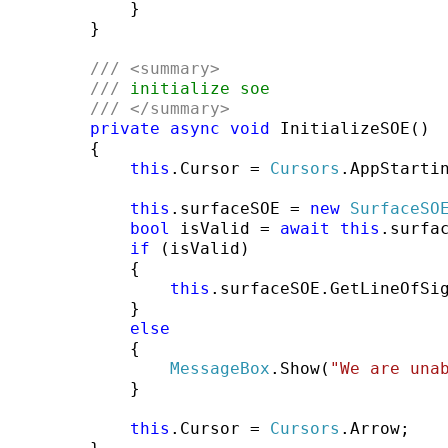
            }

        }

///
<summary>
///
 initialize soe
///
</summary>
private
async
void
 InitializeSOE()

        {

this
.Cursor = 
Cursors
.AppStartin
this
.surfaceSOE = 
new
SurfaceSO
bool
 isValid = 
await
this
.surfac
if
 (isValid)

            {

this
.surfaceSOE.GetLineOfSi
            }

else
            {

MessageBox
.Show(
"We are una
            }

this
.Cursor = 
Cursors
.Arrow;
