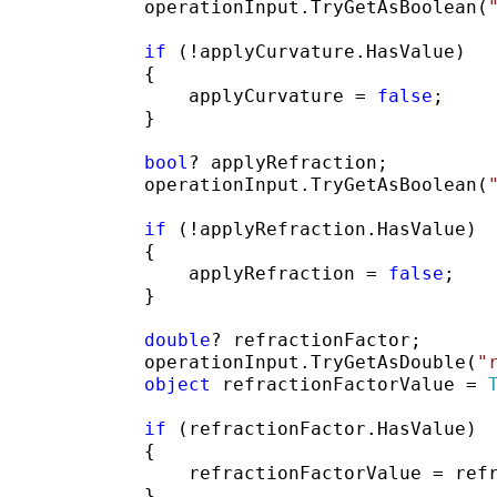
            operationInput.TryGetAsBoolean(
if
 (!applyCurvature.HasValue)

            {

                applyCurvature = 
false
;

            }

bool
? applyRefraction;

            operationInput.TryGetAsBoolean(
if
 (!applyRefraction.HasValue)

            {

                applyRefraction = 
false
;

            }

double
? refractionFactor;

            operationInput.TryGetAsDouble(
"
object
 refractionFactorValue = 
if
 (refractionFactor.HasValue)

            {

                refractionFactorValue = refr
            }
