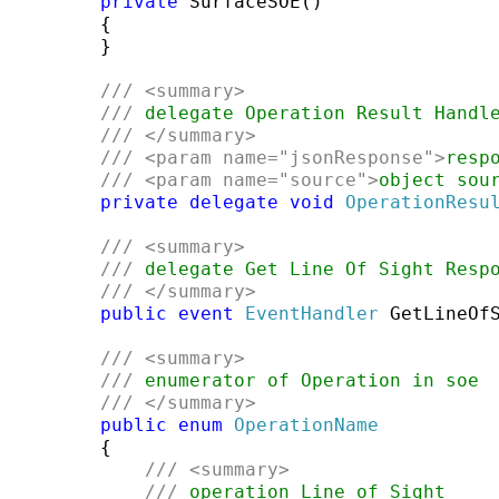
private
 SurfaceSOE()

        {

        }

///
<summary>
///
 delegate Operation Result Handl
///
</summary>
///
<param name=
"jsonResponse"
>
resp
///
<param name=
"source"
>
object sou
private
delegate
void
OperationResu
///
<summary>
///
 delegate Get Line Of Sight Resp
///
</summary>
public
event
EventHandler
 GetLineOfS
///
<summary>
///
 enumerator of Operation in soe
///
</summary>
public
enum
OperationName
        {

///
<summary>
///
 operation Line of Sight