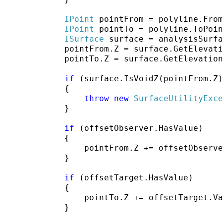
IPoint
 pointFrom = polyline.From
IPoint
 pointTo = polyline.ToPoin
ISurface
 surface = analysisSurfa
            pointFrom.Z = surface.GetElevati
            pointTo.Z = surface.GetElevation
if
 (surface.IsVoidZ(pointFrom.Z)
            {

throw
new
SurfaceUtilityExc
            }

if
 (offsetObserver.HasValue)

            {

                pointFrom.Z += offsetObserve
            }

if
 (offsetTarget.HasValue)

            {

                pointTo.Z += offsetTarget.Va
            }
