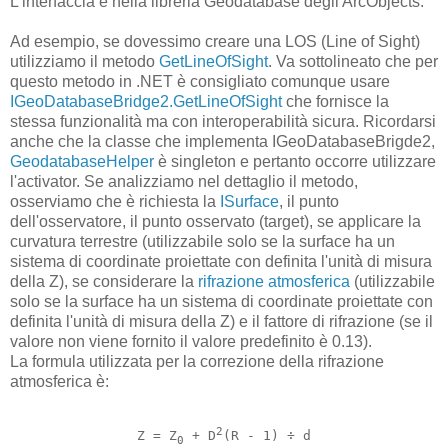
L'interfaccia è nella libreria Geodatabase degli ArcObjects.
Ad esempio, se dovessimo creare una LOS (Line of Sight)
utilizziamo il metodo
GetLineOfSight
. Va sottolineato che per
questo metodo in .NET è consigliato comunque usare
IGeoDatabaseBridge2.GetLineOfSight
che fornisce la
stessa funzionalità ma con interoperabilità sicura. Ricordarsi
anche che la classe che implementa IGeoDatabaseBrigde2,
GeodatabaseHelper
è singleton e pertanto occorre utilizzare
l'activator. Se analizziamo nel dettaglio il metodo,
osserviamo che è richiesta la
ISurface
, il punto
dell'osservatore, il punto osservato (target), se applicare la
curvatura terrestre (utilizzabile solo se la surface ha un
sistema di coordinate proiettate con definita l'unità di misura
della Z), se considerare la
rifrazione atmosferica
(utilizzabile
solo se la surface ha un sistema di coordinate proiettate con
definita l'unità di misura della Z) e il fattore di rifrazione (se il
valore non viene fornito il valore predefinito è 0.13).
La formula utilizzata per la correzione della rifrazione
atmosferica è:
2
Z = Z
 + D
(R - 1) ÷ d
0