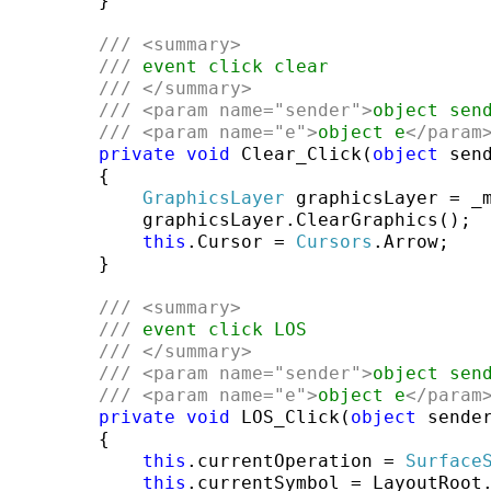
        }

///
<summary>
///
 event click clear
///
</summary>
///
<param name=
"sender"
>
object sen
///
<param name=
"e"
>
object e
</param
private
void
 Clear_Click(
object
 sen
        {

GraphicsLayer
 graphicsLayer = _
            graphicsLayer.ClearGraphics();

this
.Cursor = 
Cursors
.Arrow;

        }

///
<summary>
///
 event click LOS
///
</summary>
///
<param name=
"sender"
>
object sen
///
<param name=
"e"
>
object e
</param
private
void
 LOS_Click(
object
 sende
        {

this
.currentOperation = 
Surface
this
.currentSymbol = LayoutRoot