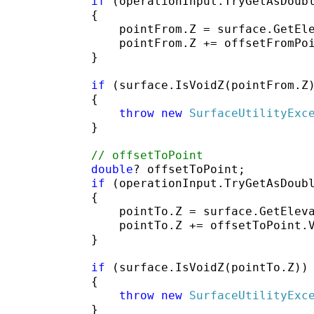
if
 (operationInput.TryGetAsDoub
            {

                pointFrom.Z = surface.GetEle
                pointFrom.Z += offsetFromPoi
            }

if
 (surface.IsVoidZ(pointFrom.Z)
            {

throw
new
SurfaceUtilityExc
            }

// offsetToPoint
double
? offsetToPoint;

if
 (operationInput.TryGetAsDoub
            {

                pointTo.Z = surface.GetEleva
                pointTo.Z += offsetToPoint.V
            }

if
 (surface.IsVoidZ(pointTo.Z))

            {

throw
new
SurfaceUtilityExc
            }
