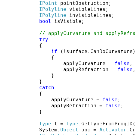
IPoint
 pointObstruction;

IPolyline
 visibleLines;

IPolyline
 invisibleLines;

bool
 isVisible;

// applyCurvature and applyRefr
try
            {

if
 (!surface.CanDoCurvature)
                {

                    applyCurvature = 
false
;

                    applyRefraction = 
false
;
                }

            }

catch
            {

                applyCurvature = 
false
;

                applyRefraction = 
false
;

            }

Type
 t = 
Type
.GetTypeFromProgID
            System.
Object
 obj = 
Activator
.C