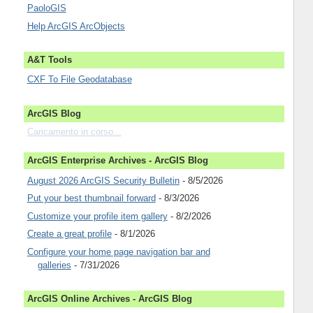
PaoloGIS
Help ArcGIS ArcObjects
A&T Tools
CXF To File Geodatabase
ArcGIS Blog
Caricamento in corso...
ArcGIS Enterprise Archives - ArcGIS Blog
August 2026 ArcGIS Security Bulletin
- 8/5/2026
Put your best thumbnail forward
- 8/3/2026
Customize your profile item gallery
- 8/2/2026
Create a great profile
- 8/1/2026
Configure your home page navigation bar and
galleries
- 7/31/2026
ArcGIS Online Archives - ArcGIS Blog