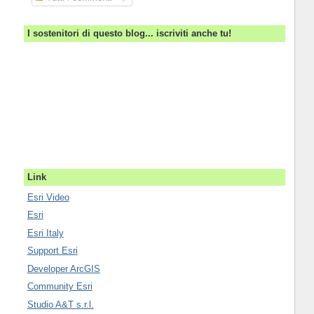
I sostenitori di questo blog... iscriviti anche tu!
Link
Esri Video
Esri
Esri Italy
Support Esri
Developer ArcGIS
Community Esri
Studio A&T s.r.l.