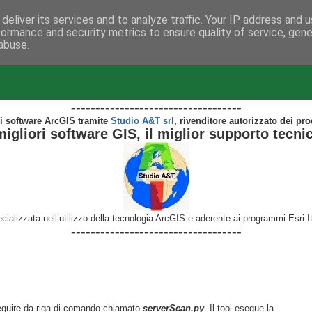
deliver its services and to analyze traffic. Your IP address and 
formance and security metrics to ensure quality of service, gen
abuse.
te ArcGIS...
-----------------------------------
i software ArcGIS tramite
Studio A&T srl
, rivenditore autorizzato dei pro
migliori software GIS, il miglior supporto tecni
cializzata nell’utilizzo della tecnologia ArcGIS e aderente ai programmi Esri 
-----------------------------------
seguire da riga di comando chiamato
serverScan.py
. Il tool esegue la