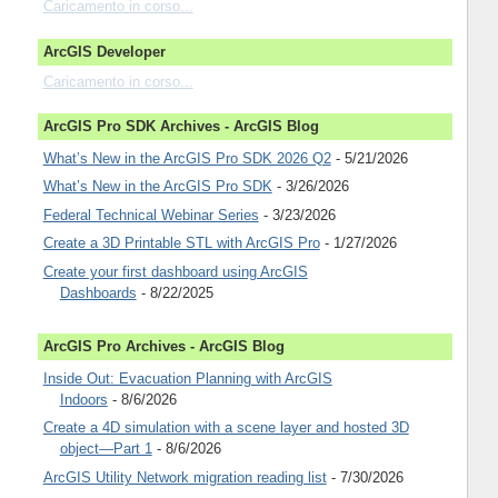
Caricamento in corso...
ArcGIS Developer
Caricamento in corso...
ArcGIS Pro SDK Archives - ArcGIS Blog
What’s New in the ArcGIS Pro SDK 2026 Q2
- 5/21/2026
What’s New in the ArcGIS Pro SDK
- 3/26/2026
Federal Technical Webinar Series
- 3/23/2026
Create a 3D Printable STL with ArcGIS Pro
- 1/27/2026
Create your first dashboard using ArcGIS
Dashboards
- 8/22/2025
ArcGIS Pro Archives - ArcGIS Blog
Inside Out: Evacuation Planning with ArcGIS
Indoors
- 8/6/2026
Create a 4D simulation with a scene layer and hosted 3D
object—Part 1
- 8/6/2026
ArcGIS Utility Network migration reading list
- 7/30/2026