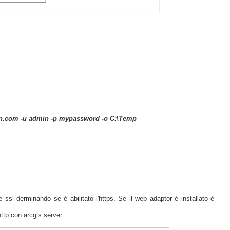
in.com -u admin -p mypassword -o C:\Temp
ssl derminando se è abilitato l'https. Se il web adaptor è installato è
ttp con arcgis server.