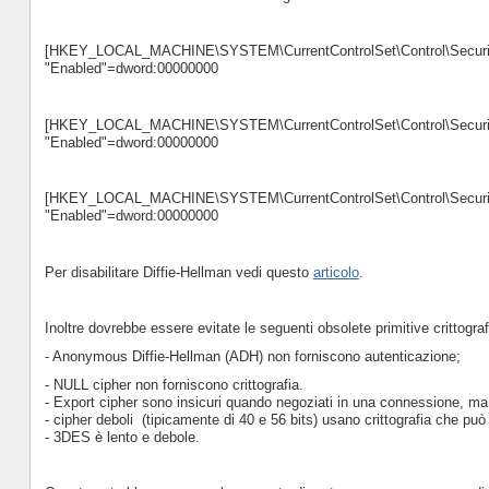
[HKEY_LOCAL_MACHINE\SYSTEM\CurrentControlSet\Control\Securi
"Enabled"=dword:00000000
[HKEY_LOCAL_MACHINE\SYSTEM\CurrentControlSet\Control\Securi
"Enabled"=dword:00000000
[HKEY_LOCAL_MACHINE\SYSTEM\CurrentControlSet\Control\Securi
"Enabled"=dword:00000000
Per disabilitare Diffie-Hellman vedi questo
articolo
.
Inoltre dovrebbe essere evitate le seguenti obsolete primitive crittograf
- Anonymous Diffie-Hellman (ADH) non forniscono autenticazione;
- NULL cipher non forniscono crittografia.
- Export cipher sono insicuri quando negoziati in una connessione, ma 
- cipher deboli (tipicamente di 40 e 56 bits) usano crittografia che può
- 3DES è lento e debole.