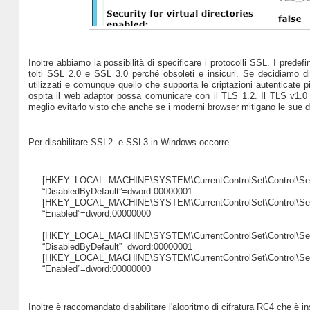
Inoltre abbiamo la possibilità di specificare i protocolli SSL. I prede
tolti SSL 2.0 e SSL 3.0 perché obsoleti e insicuri. Se decidiamo di a
utilizzati e comunque quello che supporta le criptazioni autenticate
ospita il web adaptor possa comunicare con il TLS 1.2. Il TLS v1.0 
meglio evitarlo visto che anche se i moderni browser mitigano le sue
Per disabilitare SSL2 e SSL3 in Windows occorre
[HKEY_LOCAL_MACHINE\SYSTEM\CurrentControlSet\Control\Securi
“DisabledByDefault”=dword:00000001
[HKEY_LOCAL_MACHINE\SYSTEM\CurrentControlSet\Control\Securi
“Enabled”=dword:00000000
[HKEY_LOCAL_MACHINE\SYSTEM\CurrentControlSet\Control\Securi
“DisabledByDefault”=dword:00000001
[HKEY_LOCAL_MACHINE\SYSTEM\CurrentControlSet\Control\Securi
“Enabled”=dword:00000000
Inoltre è raccomandato disabilitare l'algoritmo di cifratura RC4 che è in