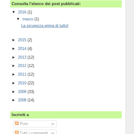
Consulta l'elenco dei post pubblicati:
▼
2016
(1)
▼
marzo
(1)
La sicurezza prima di tutto!
►
2015
(2)
►
2014
(4)
►
2013
(12)
►
2012
(12)
►
2011
(12)
►
2010
(22)
►
2009
(33)
►
2008
(14)
Iscriviti a
Post
Tutti i commenti