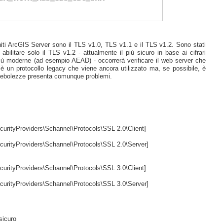
finiti ArcGIS Server sono il TLS v1.0, TLS v1.1 e il TLS v1.2. Sono stati
bilitare solo il TLS v1.2 - attualmente il più sicuro in base ai cifrari
 più moderne (ad esempio AEAD) - occorrerà verificare il web server che
è un protocollo legacy che viene ancora utilizzato ma, se possibile, è
 debolezze presenta comunque problemi.
tyProviders\Schannel\Protocols\SSL 2.0\Client]
tyProviders\Schannel\Protocols\SSL 2.0\Server]
tyProviders\Schannel\Protocols\SSL 3.0\Client]
tyProviders\Schannel\Protocols\SSL 3.0\Server]
sicuro