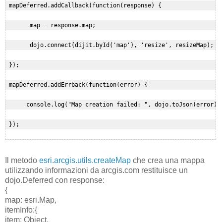
 mapDeferred.addCallback(function(response) {

       map = response.map;

       dojo.connect(dijit.byId('map'), 'resize', resizeMap);

 });

 mapDeferred.addErrback(function(error) {

      console.log("Map creation failed: ", dojo.toJson(error));
 });

Il metodo
esri.arcgis.utils.createMap
che crea una mappa
utilizzando informazioni da arcgis.com restituisce un
dojo.Deferred con response:
{
map: esri.Map,
itemInfo:{
item: Object,