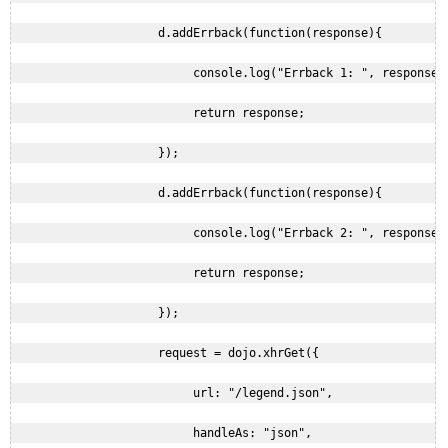
                     d.addErrback(function(response){

                          console.log("Errback 1: ", response);
                          return response;

                     });

                     d.addErrback(function(response){

                          console.log("Errback 2: ", response);
                          return response;

                     });

                     request = dojo.xhrGet({

                          url: "/legend.json",

                          handleAs: "json",
