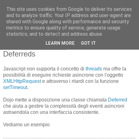
This site uses cookies from Google to deliver its services
NicoGis - Sviluppare in
and to analyze traffic. Your IP address and user-agent are
shared with Google along with performance and security
ambiente ArcGIS...
metrics to ensure quality of service, generate usage
statistics, and to detect and address abuse.
LEARN MORE
GOT IT
domenica 6 giugno 2010
Deferreds
Javascript non supporta il concetto di
threads
ma offre la
possibilità di eseguire richieste asincrone con l'oggetto
XMLHttpRequest
e attraverso i ritardi con la funzione
setTimeout
.
Dojo mette a disposizione una classe chiamata
Deferred
che aiuta a gestire la complessità degli eventi asincroni
astraendola con una interfaccia consistente.
Vediamo un esempio