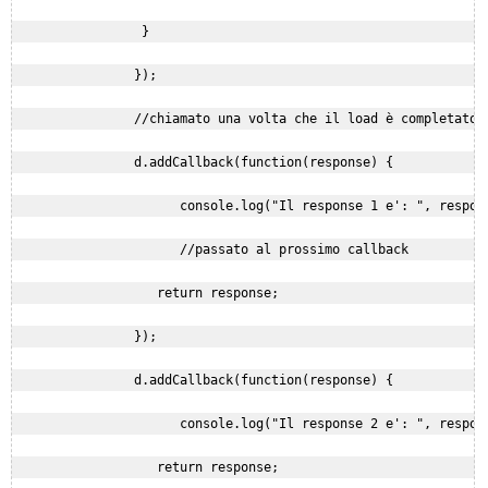
                 }

                });

                //chiamato una volta che il load è completato

                d.addCallback(function(response) {

                      console.log("Il response 1 e': ", respons
                      //passato al prossimo callback

                   return response;

                });

                d.addCallback(function(response) {

                      console.log("Il response 2 e': ", respons
                   return response;
