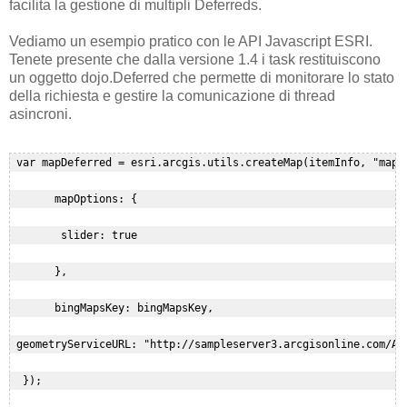
facilita la gestione di multipli Deferreds.
Vediamo un esempio pratico con le API Javascript ESRI.
Tenete presente che dalla versione 1.4 i task restituiscono
un oggetto dojo.Deferred che permette di monitorare lo stato
della richiesta e gestire la comunicazione di thread
asincroni.
 var mapDeferred = esri.arcgis.utils.createMap(itemInfo, "map",
       mapOptions: {

        slider: true

       },

       bingMapsKey: bingMapsKey,

 geometryServiceURL: "http://sampleserver3.arcgisonline.com/Arc
  });
