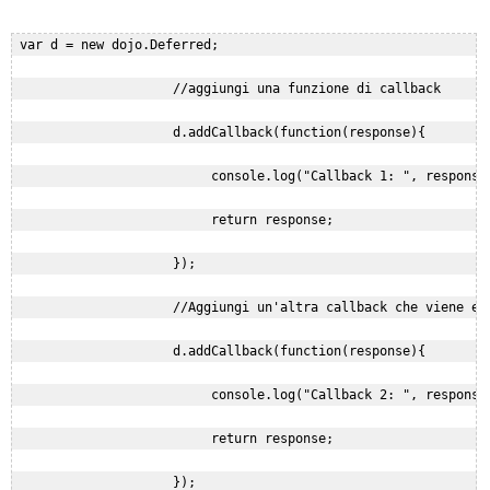
 var d = new dojo.Deferred;

                     //aggiungi una funzione di callback

                     d.addCallback(function(response){

                          console.log("Callback 1: ", response)
                          return response;

                     });

                     //Aggiungi un'altra callback che viene ese
                     d.addCallback(function(response){

                          console.log("Callback 2: ", response)
                          return response;

                     });
