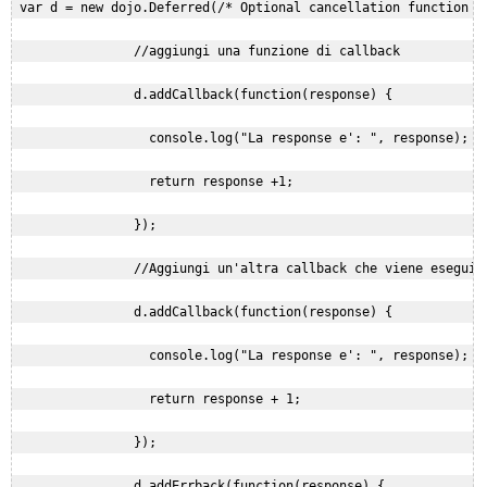
 var d = new dojo.Deferred(/* Optional cancellation function go
                //aggiungi una funzione di callback

                d.addCallback(function(response) {

                  console.log("La response e': ", response);

                  return response +1;

                });

                //Aggiungi un'altra callback che viene eseguita
                d.addCallback(function(response) {

                  console.log("La response e': ", response);

                  return response + 1;

                });

                d.addErrback(function(response) {
