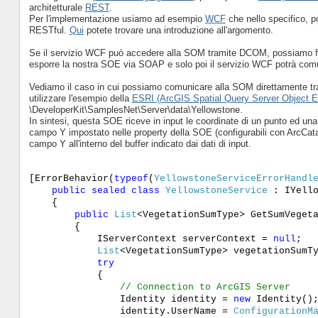
architetturale
REST
.
Per l'implementazione usiamo ad esempio
WCF
che nello specifico, po
RESTful.
Qui
potete trovare una introduzione all'argomento.
Se il servizio WCF può accedere alla SOM tramite DCOM, possiamo far
esporre la nostra SOE via SOAP e solo poi il servizio WCF potrà comun
Vediamo il caso in cui possiamo comunicare alla SOM direttamente tr
utilizzare l'esempio della
ESRI (ArcGIS Spatial Query Server Object E
\DeveloperKit\SamplesNet\Server\data\Yellowstone.
In sintesi, questa SOE riceve in input le coordinate di un punto ed una 
campo Y impostato nelle property della SOE (configurabili con ArcCatal
campo Y all'interno del buffer indicato dai dati di input.
[ErrorBehavior(
typeof
(
YellowstoneServiceErrorHandl
public
sealed
class
YellowstoneService
: IYello
{
public
List
<VegetationSumType> GetSumVeget
{
IServerContext serverContext =
null
;
List
<VegetationSumType> vegetationSumT
try
{
// Connection to ArcGIS Server
Identity identity =
new
Identity()
identity.UserName =
ConfigurationM