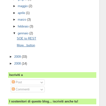
►
maggio
(2)
►
aprile
(1)
►
marzo
(3)
►
febbraio
(3)
▼
gennaio
(2)
SOE to REST
More...button
►
2009
(33)
►
2008
(14)
Iscriviti a
Post
Commenti
I sostenitori di questo blog... iscriviti anche tu!