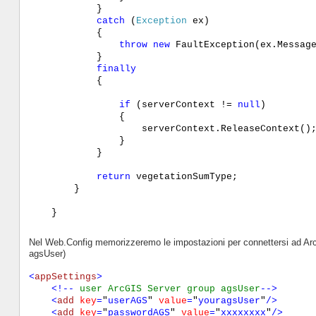
}
catch
(
Exception
ex)
{
throw
new
FaultException(ex.Messag
}
finally
{
if
(serverContext !=
null
)
{
serverContext.ReleaseContext()
}
}
return
vegetationSumType;
}
}
Nel Web.Config memorizzeremo le impostazioni per connettersi ad ArcG
agsUser)
<
appSettings
>
<!--
user ArcGIS Server group agsUser
-->
<
add
key
=
"
userAGS
"
value
=
"
youragsUser
"
/>
<
add
key
=
"
passwordAGS
"
value
=
"
xxxxxxxx
"
/>