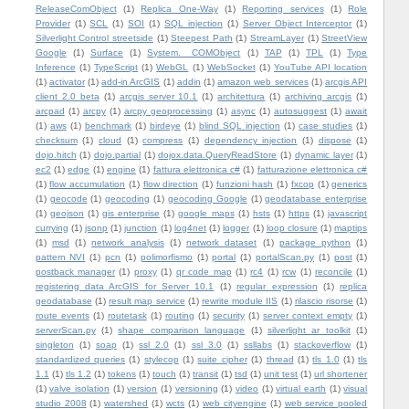
ReleaseComObject
(1)
Replica One-Way
(1)
Reporting services
(1)
Role
Provider
(1)
SCL
(1)
SOI
(1)
SQL injection
(1)
Server Object Interceptor
(1)
Silverlight Control streetside
(1)
Steepest Path
(1)
StreamLayer
(1)
StreetView
Google
(1)
Surface
(1)
System.__COMObject
(1)
TAP
(1)
TPL
(1)
Type
Inference
(1)
TypeScript
(1)
WebGL
(1)
WebSocket
(1)
YouTube API location
(1)
activator
(1)
add-in ArcGIS
(1)
addin
(1)
amazon web services
(1)
arcgis API
client 2.0 beta
(1)
arcgis server 10.1
(1)
architettura
(1)
archiving arcgis
(1)
arcpad
(1)
arcpy
(1)
arcpy geoprocessing
(1)
async
(1)
autosuggest
(1)
await
(1)
aws
(1)
benchmark
(1)
birdeye
(1)
blind SQL injection
(1)
case studies
(1)
checksum
(1)
cloud
(1)
compress
(1)
dependency injection
(1)
dispose
(1)
dojo.hitch
(1)
dojo.partial
(1)
dojox.data.QueryReadStore
(1)
dynamic layer
(1)
ec2
(1)
edge
(1)
engine
(1)
fattura elettronica c#
(1)
fatturazione elettronica c#
(1)
flow accumulation
(1)
flow direction
(1)
funzioni hash
(1)
fxcop
(1)
generics
(1)
geocode
(1)
geocoding
(1)
geocoding Google
(1)
geodatabase enterprise
(1)
geojson
(1)
gis enterprise
(1)
google maps
(1)
hsts
(1)
https
(1)
javascript
currying
(1)
jsonp
(1)
junction
(1)
log4net
(1)
logger
(1)
loop closure
(1)
maptips
(1)
msd
(1)
network analysis
(1)
network dataset
(1)
package python
(1)
pattern NVI
(1)
pcn
(1)
polimorfismo
(1)
portal
(1)
portalScan.py
(1)
post
(1)
postback manager
(1)
proxy
(1)
qr code map
(1)
rc4
(1)
rcw
(1)
reconcile
(1)
registering data ArcGIS for Server 10.1
(1)
regular expression
(1)
replica
geodatabase
(1)
result map service
(1)
rewrite module IIS
(1)
rilascio risorse
(1)
route events
(1)
routetask
(1)
routing
(1)
security
(1)
server context empty
(1)
serverScan.py
(1)
shape comparison language
(1)
silverlight ar toolkit
(1)
singleton
(1)
soap
(1)
ssl 2.0
(1)
ssl 3.0
(1)
ssllabs
(1)
stackoverflow
(1)
standardized queries
(1)
stylecop
(1)
suite cipher
(1)
thread
(1)
tls 1.0
(1)
tls
1.1
(1)
tls 1.2
(1)
tokens
(1)
touch
(1)
transit
(1)
tsd
(1)
unit test
(1)
url shortener
(1)
valve isolation
(1)
version
(1)
versioning
(1)
video
(1)
virtual earth
(1)
visual
studio 2008
(1)
watershed
(1)
wcts
(1)
web cityengine
(1)
web service pooled