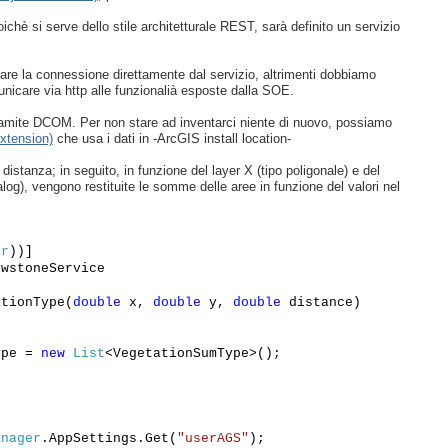
ichè si serve dello stile architetturale REST, sarà definito un servizio
e la connessione direttamente dal servizio, altrimenti dobbiamo
icare via http alle funzionalià esposte dalla SOE.
amite DCOM. Per non stare ad inventarci niente di nuovo, possiamo
xtension)
che usa i dati in -ArcGIS install location-
distanza; in seguito, in funzione del layer X (tipo poligonale) e del
og), vengono restituite le somme delle aree in funzione del valori nel
er
))]
wstoneService
ationType(
double
x,
double
y,
double
distance)
ype =
new
List
<VegetationSumType>();
;
anager
.AppSettings.Get(
"userAGS"
);