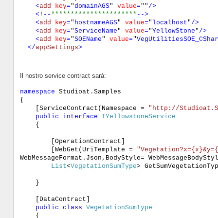
<
add
key
=
"
domainAGS
"
value
=
""
/>
<!--
**********************
-->
<
add
key
=
"
hostnameAGS
"
value
=
"
localhost
"
/>
<
add
key
=
"
ServiceName
"
value
=
"
YellowStone
"
/>
<
add
key
=
"
SOEName
"
value
=
"
VegUtilitiesSOE_CSha
</
appSettings
>
Il nostro service contract sarà:
namespace
Studioat.Samples
{
[ServiceContract(Namespace =
"http://Studioat.
public
interface
IYellowstoneService
{
[OperationContract]
[WebGet(UriTemplate =
"Vegetation?x={x}&y=
WebMessageFormat.Json,BodyStyle= WebMessageBodySty
List
<
VegetationSumType
> GetSumVegetationTy
}
[DataContract]
public
class
VegetationSumType
{