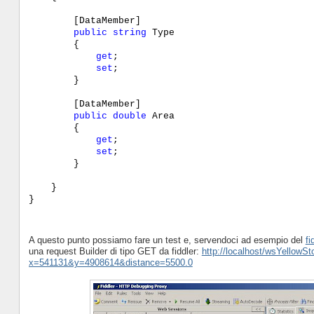
[DataMember]
public
string
Type
{
get
;
set
;
}
[DataMember]
public
double
Area
{
get
;
set
;
}
}
}
A questo punto possiamo fare un test e, servendoci ad esempio del
fi
una request Builder di tipo GET da fiddler:
http://localhost/wsYellowS
x=541131&y=4908614&distance=5500.0