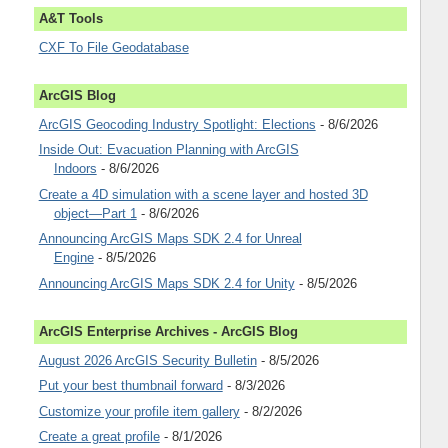
A&T Tools
CXF To File Geodatabase
ArcGIS Blog
ArcGIS Geocoding Industry Spotlight: Elections
- 8/6/2026
Inside Out: Evacuation Planning with ArcGIS
Indoors
- 8/6/2026
Create a 4D simulation with a scene layer and hosted 3D
object—Part 1
- 8/6/2026
Announcing ArcGIS Maps SDK 2.4 for Unreal
Engine
- 8/5/2026
Announcing ArcGIS Maps SDK 2.4 for Unity
- 8/5/2026
ArcGIS Enterprise Archives - ArcGIS Blog
August 2026 ArcGIS Security Bulletin
- 8/5/2026
Put your best thumbnail forward
- 8/3/2026
Customize your profile item gallery
- 8/2/2026
Create a great profile
- 8/1/2026