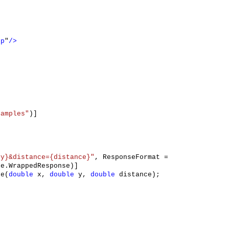
rp
"
/>
Samples"
)]
{y}&distance={distance}"
, ResponseFormat =
le.WrappedResponse)]
pe(
double
x,
double
y,
double
distance);