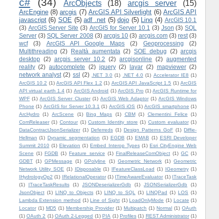
c#
(34)
ArcObjects
(18)
arcgis server
(15)
ArcEngine
(8)
arcgis
(7)
ArcGIS API Silverlight
(6)
ArcGIS API
javascript
(6)
SOE
(5)
adf .net
(5)
dojo
(5)
Linq
(4)
ArcGIS 10.1
(3)
ArcGIS Server Site
(3)
ArcGIS for Server 10.1
(3)
Json
(3)
SQL
Server
(3)
SQL Server 2008
(3)
arcgis 10
(3)
arcgis.com
(3)
rest
(3)
wcf
(3)
ArcGIS API Google Maps
(2)
Geoprocessing
(2)
Multithreading
(2)
Realtà aumentata
(2)
SOE debug
(2)
arcgis
desktop
(2)
arcgis server 10.2
(2)
arcgisonline
(2)
augmented
reality
(2)
autocomplete
(2)
jquery
(2)
layar
(2)
mapviewer
(2)
network analyst
(2)
ssl
(2)
.NET 3.0
(1)
.NET 4.0
(1)
Accelerator IE8
(1)
ArcGIS 10.2
(1)
ArcGIS API Flex 1.2
(1)
ArcGIS API JavaScript 1.5
(1)
ArcGIS
API virtual earth 1.4
(1)
ArcGIS Android
(1)
ArcGIS Pro
(1)
ArcGIS Runtime for
WPF
(1)
ArcGIS Server Cluster
(1)
ArcGIS Web Adaptor
(1)
ArcGIS Windows
Phone
(1)
ArcGIS for Server 10.3.1
(1)
ArcGIS iOS
(1)
ArcGIS smartphone
(1)
ArcHydro
(1)
ArcScene
(1)
Bing Maps
(1)
CBM
(1)
Clementini Felice
(1)
ComReleaser
(1)
Contour
(1)
Custom Identity store
(1)
Custom evaluator
(1)
DataContractJsonSerializer
(1)
Deferreds
(1)
Design Patterns GoF
(1)
Diffie-
Hellman
(1)
Dynamic segmentation
(1)
EGDB
(1)
EMAB
(1)
ESRI Developer
Summit 2010
(1)
Elevation
(1)
Embed Interop Types
(1)
Esri CityEngine Web
Scene
(1)
FGDB
(1)
Feature service
(1)
FinalReleaseComObject
(1)
GC
(1)
GDBT
(1)
GPMessage
(1)
GPolyline
(1)
Geometric Network
(1)
Geometric
Network Utility SOE
(1)
IDisposable
(1)
IFeatureClassLoad
(1)
IGeometry
(1)
IHydrologyOp2
(1)
IRelationalOperator
(1)
ITimeAwareEvaluator
(1)
ITraceTask
(1)
ITraceTaskResults
(1)
JSONDeserializerGdb
(1)
JSONSerializerGdb
(1)
JsonObject
(1)
LINQ to Objects
(1)
LINQ to SQL
(1)
LINQPad
(1)
LOS
(1)
Lambda Extension method
(1)
Line of Sight
(1)
LoadOnlyMode
(1)
Locate
(1)
Locator
(1)
MD5
(1)
Membership Provider
(1)
Multipatch
(1)
Normal
(1)
OAuth
(1)
OAuth 2
(1)
OAuth 2-Legged
(1)
PIA
(1)
Profiles
(1)
REST Administrator
(1)