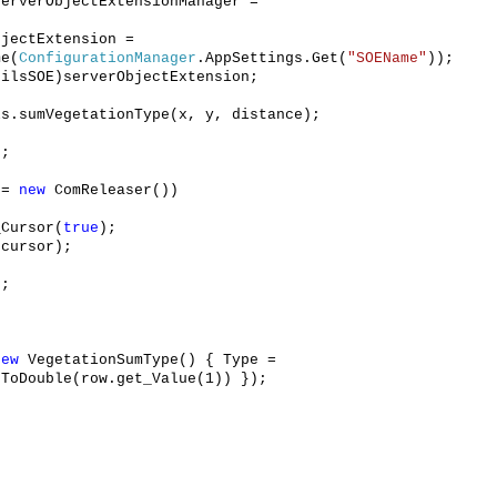
jectExtensionManager =
Extension =
me(
ConfigurationManager
.AppSettings.Get(
"SOEName"
));
serverObjectExtension;
etationType(x, y, distance);
;
 =
new
ComReleaser())
rsor(
true
);
sor);
;
new
VegetationSumType() { Type =
.ToDouble(row.get_Value(1)) });
;