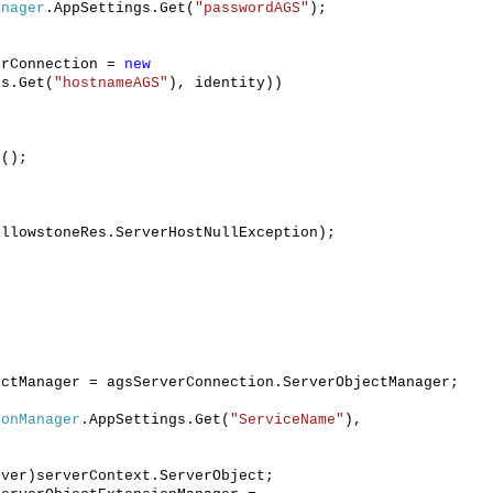
anager
.AppSettings.Get(
"passwordAGS"
);
erConnection =
new
gs.Get(
"hostnameAGS"
), identity))
);
)
llowstoneRes.ServerHostNullException);
= agsServerConnection.ServerObjectManager;
ionManager
.AppSettings.Get(
"ServiceName"
),
verContext.ServerObject;