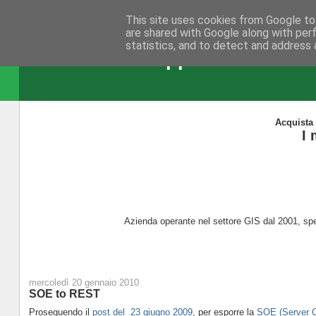
This site uses cookies from Google to 
are shared with Google along with per
statistics, and to detect and address 
NicoGis - Sviluppare in ambien
Acquista 
I 
Azienda operante nel settore GIS dal 2001, spe
mercoledì 20 gennaio 2010
SOE to REST
Proseguendo il
post del 23 giugno 2009
, per esporre la
SOE (Server O