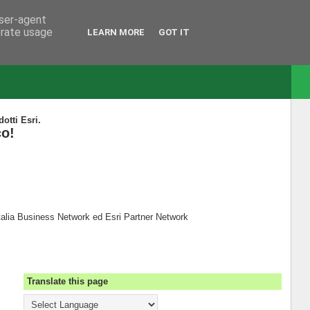
user-agent
erate usage
LEARN MORE
GOT IT
dotti Esri.
co!
Italia Business Network ed Esri Partner Network
Translate this page