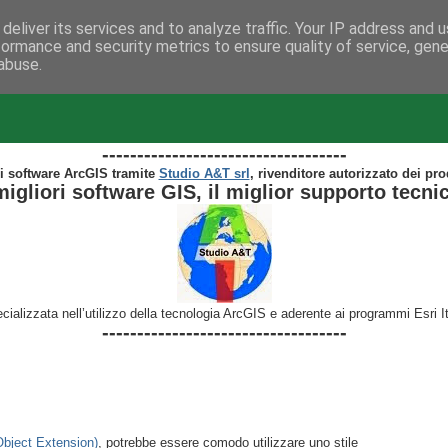
deliver its services and to analyze traffic. Your IP address and 
formance and security metrics to ensure quality of service, gen
abuse.
te ArcGIS...
-----------------------------------
i software ArcGIS tramite
Studio A&T srl
, rivenditore autorizzato dei pro
migliori software GIS, il miglior supporto tecni
cializzata nell’utilizzo della tecnologia ArcGIS e aderente ai programmi Esri 
-----------------------------------
bject Extension)
, potrebbe essere comodo utilizzare uno stile