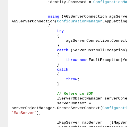
identity.Password =
ConfigurationM
using
(AGSServerConnection agsServ
AGSServerConnection(
ConfigurationManager
.AppSettin
{
try
{
agsServerConnection.Connect(
}
catch
(ServerHostNullException
{
throw
new
FaultException(Ye
}
catch
{
throw
;
}
// Reference SOM
IServerObjectManager serverObjectManager 
serverContext =
serverObjectManager.CreateServerContext(
Configurat
"MapServer"
);
IMapServer mapServer = (IMapServer)ser