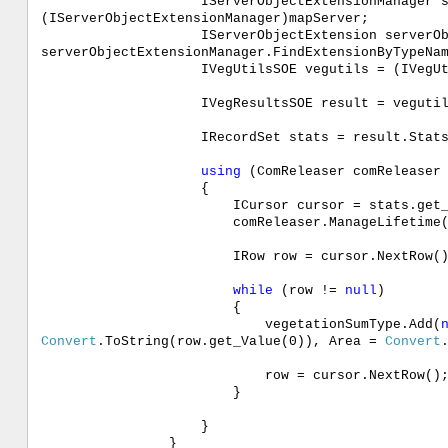
IServerObjectExtensionManager serverOb
(IServerObjectExtensionManager)mapServer;
IServerObjectExtension serverObject
serverObjectExtensionManager.FindExtensionByTypeNa
IVegUtilsSOE vegutils = (IVegUtilsSOE)
IVegResultsSOE result = vegutils.sumVeg
IRecordSet stats = result.Stats
using
(ComReleaser comReleaser
{
ICursor cursor = stats.get_Cu
comReleaser.ManageLifetime(cur
IRow row = cursor.NextRow()
while
(row !=
null
)
{
vegetationSumType.Add(
Convert
.ToString(row.get_Value(0)), Area =
Convert
row = cursor.NextRow()
}
}
}