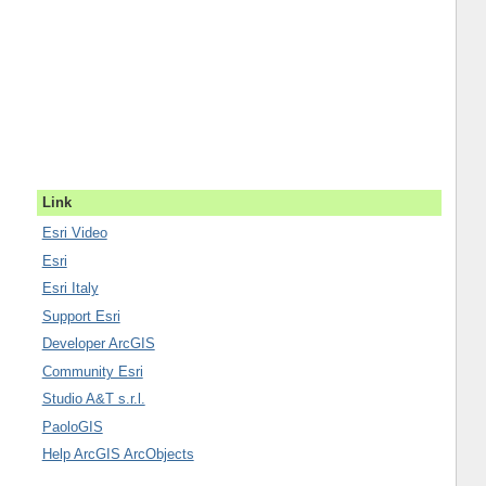
Link
Esri Video
Esri
Esri Italy
Support Esri
Developer ArcGIS
Community Esri
Studio A&T s.r.l.
PaoloGIS
Help ArcGIS ArcObjects