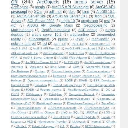
c#
(34)
ArcObjects
(18)
arcgis server
(15)
ArcEngine
(8)
arcgis
(7)
ArcGIS API Silverlight
(6)
ArcGIS API
javascript
(6)
SOE
(5)
adf .net
(5)
dojo
(5)
Linq
(4)
ArcGIS 10.1
(3)
ArcGIS Server Site
(3)
ArcGIS for Server 10.1
(3)
Json
(3)
SQL
Server
(3)
SQL Server 2008
(3)
arcgis 10
(3)
arcgis.com
(3)
rest
(3)
wcf
(3)
ArcGIS API Google Maps
(2)
Geoprocessing
(2)
Multithreading
(2)
Realtà aumentata
(2)
SOE debug
(2)
arcgis
desktop
(2)
arcgis server 10.2
(2)
arcgisonline
(2)
augmented
reality
(2)
autocomplete
(2)
jquery
(2)
layar
(2)
mapviewer
(2)
network analyst
(2)
ssl
(2)
.NET 3.0
(1)
.NET 4.0
(1)
Accelerator IE8
(1)
ArcGIS 10.2
(1)
ArcGIS API Flex 1.2
(1)
ArcGIS API JavaScript 1.5
(1)
ArcGIS
API virtual earth 1.4
(1)
ArcGIS Android
(1)
ArcGIS Pro
(1)
ArcGIS Runtime for
WPF
(1)
ArcGIS Server Cluster
(1)
ArcGIS Web Adaptor
(1)
ArcGIS Windows
Phone
(1)
ArcGIS for Server 10.3.1
(1)
ArcGIS iOS
(1)
ArcGIS smartphone
(1)
ArcHydro
(1)
ArcScene
(1)
Bing Maps
(1)
CBM
(1)
Clementini Felice
(1)
ComReleaser
(1)
Contour
(1)
Custom Identity store
(1)
Custom evaluator
(1)
DataContractJsonSerializer
(1)
Deferreds
(1)
Design Patterns GoF
(1)
Diffie-
Hellman
(1)
Dynamic segmentation
(1)
EGDB
(1)
EMAB
(1)
ESRI Developer
Summit 2010
(1)
Elevation
(1)
Embed Interop Types
(1)
Esri CityEngine Web
Scene
(1)
FGDB
(1)
Feature service
(1)
FinalReleaseComObject
(1)
GC
(1)
GDBT
(1)
GPMessage
(1)
GPolyline
(1)
Geometric Network
(1)
Geometric
Network Utility SOE
(1)
IDisposable
(1)
IFeatureClassLoad
(1)
IGeometry
(1)
IHydrologyOp2
(1)
IRelationalOperator
(1)
ITimeAwareEvaluator
(1)
ITraceTask
(1)
ITraceTaskResults
(1)
JSONDeserializerGdb
(1)
JSONSerializerGdb
(1)
JsonObject
(1)
LINQ to Objects
(1)
LINQ to SQL
(1)
LINQPad
(1)
LOS
(1)
Lambda Extension method
(1)
Line of Sight
(1)
LoadOnlyMode
(1)
Locate
(1)
Locator
(1)
MD5
(1)
Membership Provider
(1)
Multipatch
(1)
Normal
(1)
OAuth
(1)
OAuth 2
(1)
OAuth 2-Legged
(1)
PIA
(1)
Profiles
(1)
REST Administrator
(1)