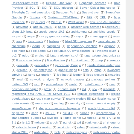
ReleaseComObject
(1)
Replica One-Way
(1)
Reporting services
(1)
Role
Provider
(1)
SCL
(1)
SOI
(1)
SQL injection
(1)
Server Object Interceptor
(1)
Silverlight Control streetside
(1)
Steepest Path
(1)
StreamLayer
(1)
StreetView
Google
(1)
Surface
(1)
System.__COMObject
(1)
TAP
(1)
TPL
(1)
Type
Inference
(1)
TypeScript
(1)
WebGL
(1)
WebSocket
(1)
YouTube API location
(1)
activator
(1)
add-in ArcGIS
(1)
addin
(1)
amazon web services
(1)
arcgis API
client 2.0 beta
(1)
arcgis server 10.1
(1)
architettura
(1)
archiving arcgis
(1)
arcpad
(1)
arcpy
(1)
arcpy geoprocessing
(1)
async
(1)
autosuggest
(1)
await
(1)
aws
(1)
benchmark
(1)
birdeye
(1)
blind SQL injection
(1)
case studies
(1)
checksum
(1)
cloud
(1)
compress
(1)
dependency injection
(1)
dispose
(1)
dojo.hitch
(1)
dojo.partial
(1)
dojox.data.QueryReadStore
(1)
dynamic layer
(1)
ec2
(1)
edge
(1)
engine
(1)
fattura elettronica c#
(1)
fatturazione elettronica c#
(1)
flow accumulation
(1)
flow direction
(1)
funzioni hash
(1)
fxcop
(1)
generics
(1)
geocode
(1)
geocoding
(1)
geocoding Google
(1)
geodatabase enterprise
(1)
geojson
(1)
gis enterprise
(1)
google maps
(1)
hsts
(1)
https
(1)
javascript
currying
(1)
jsonp
(1)
junction
(1)
log4net
(1)
logger
(1)
loop closure
(1)
maptips
(1)
msd
(1)
network analysis
(1)
network dataset
(1)
package python
(1)
pattern NVI
(1)
pcn
(1)
polimorfismo
(1)
portal
(1)
portalScan.py
(1)
post
(1)
postback manager
(1)
proxy
(1)
qr code map
(1)
rc4
(1)
rcw
(1)
reconcile
(1)
registering data ArcGIS for Server 10.1
(1)
regular expression
(1)
replica
geodatabase
(1)
result map service
(1)
rewrite module IIS
(1)
rilascio risorse
(1)
route events
(1)
routetask
(1)
routing
(1)
security
(1)
server context empty
(1)
serverScan.py
(1)
shape comparison language
(1)
silverlight ar toolkit
(1)
singleton
(1)
soap
(1)
ssl 2.0
(1)
ssl 3.0
(1)
ssllabs
(1)
stackoverflow
(1)
standardized queries
(1)
stylecop
(1)
suite cipher
(1)
thread
(1)
tls 1.0
(1)
tls
1.1
(1)
tls 1.2
(1)
tokens
(1)
touch
(1)
transit
(1)
tsd
(1)
unit test
(1)
url shortener
(1)
valve isolation
(1)
version
(1)
versioning
(1)
video
(1)
virtual earth
(1)
visual
studio 2008
(1)
watershed
(1)
wcts
(1)
web cityengine
(1)
web service pooled