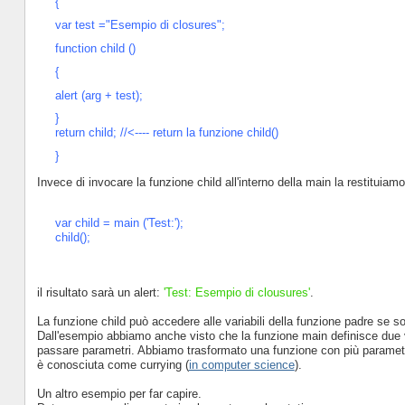
{
var test ="Esempio di closures";
function child ()
{
alert (arg + test);
}
return child; //<---- return la funzione child()
}
Invece di invocare la funzione child all'interno della main la restituiam
var child = main ('Test:');
child();
il risultato sarà un alert:
'Test: Esempio di clousures'
.
La funzione child può accedere alle variabili della funzione padre se s
Dall'esempio abbiamo anche visto che la funzione main definisce due v
passare parametri. Abbiamo trasformato una funzione con più parametr
è conosciuta come currying (
in computer science
).
Un altro esempio per far capire.