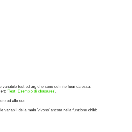
.
e variabile test ed arg che sono definite fuori da essa.
lert:
'Test: Esempio di clousures'
.
adre ed alle sue.
e variabili della main 'vivono' ancora nella funzione child: