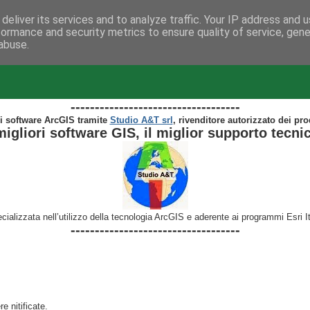
deliver its services and to analyze traffic. Your IP address and 
formance and security metrics to ensure quality of service, gen
abuse.
te ArcGIS...
-----------------------------------
i software ArcGIS tramite
Studio A&T srl
, rivenditore autorizzato dei pro
migliori software GIS, il miglior supporto tecni
cializzata nell’utilizzo della tecnologia ArcGIS e aderente ai programmi Esri 
-----------------------------------
e nitificate.