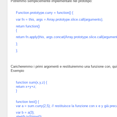
Potremmo semplicemente implementare nel prototipo:
Function.prototype.curry = function() {
var fn = this, args = Array.prototype.slice.call(arguments);
return function()
{
return fn.apply(this, args.concat(Array.prototype.slice.call(argument
};
};
Caricheremmo i primi argomenti e restituiremmo una funzione con, quind
Esempio
function sum(x,y,z) {
return x+y+z;
}
function test() {
var a = sum.curry(2,5); // restituisce la funzione con x e y già preca
var b = a(3);
alert(b.toString());