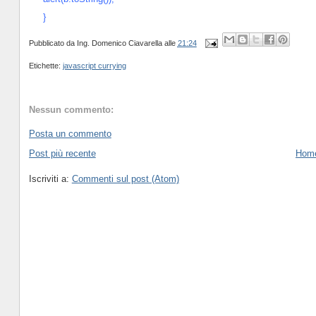
}
Pubblicato da
Ing. Domenico Ciavarella
alle
21:24
Etichette:
javascript currying
Nessun commento:
Posta un commento
Post più recente
Hom
Iscriviti a:
Commenti sul post (Atom)