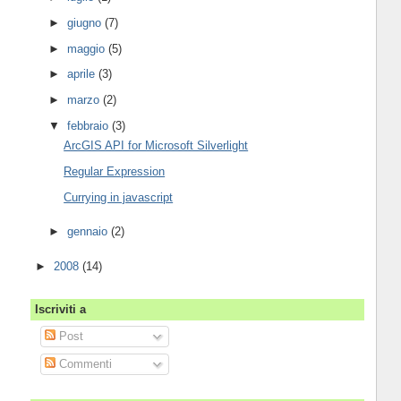
►
giugno
(7)
►
maggio
(5)
►
aprile
(3)
►
marzo
(2)
▼
febbraio
(3)
ArcGIS API for Microsoft Silverlight
Regular Expression
Currying in javascript
►
gennaio
(2)
►
2008
(14)
Iscriviti a
Post
Commenti