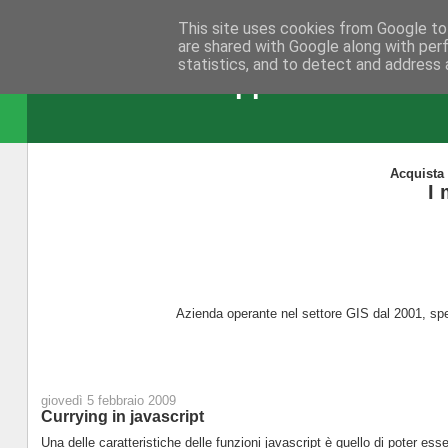
This site uses cookies from Google to 
are shared with Google along with per
statistics, and to detect and address 
NicoGis - Sviluppare in ambien
Acquista 
I 
Azienda operante nel settore GIS dal 2001, spe
giovedì 5 febbraio 2009
Currying in javascript
Una delle caratteristiche delle funzioni javascript è quello di poter esser