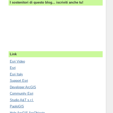
I sostenitori di questo blog... iscriviti anche tu!
Link
Esri Video
Esri
Esri Italy
Support Esri
Developer ArcGIS
Community Esri
Studio A&T s.r.l.
PaoloGIS
Help ArcGIS ArcObjects