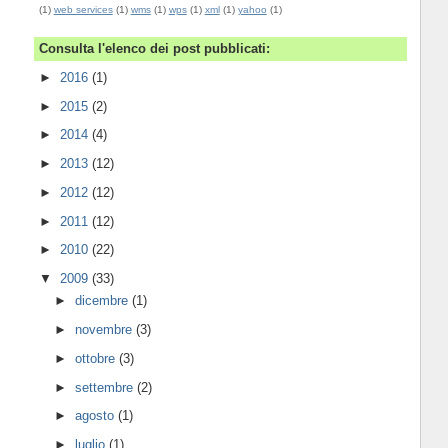
(1)
web services
(1)
wms
(1)
wps
(1)
xml
(1)
yahoo
(1)
Consulta l'elenco dei post pubblicati:
►
2016
(1)
►
2015
(2)
►
2014
(4)
►
2013
(12)
►
2012
(12)
►
2011
(12)
►
2010
(22)
▼
2009
(33)
►
dicembre
(1)
►
novembre
(3)
►
ottobre
(3)
►
settembre
(2)
►
agosto
(1)
►
luglio
(1)