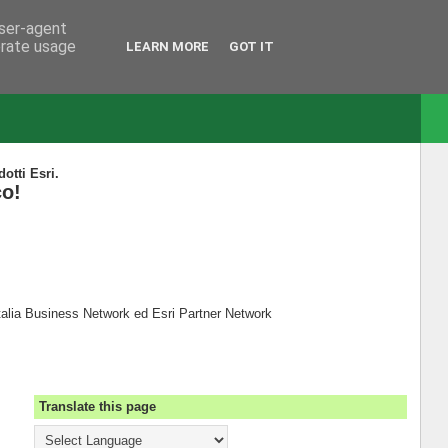
user-agent
erate usage
LEARN MORE
GOT IT
dotti Esri.
co!
Italia Business Network ed Esri Partner Network
Translate this page