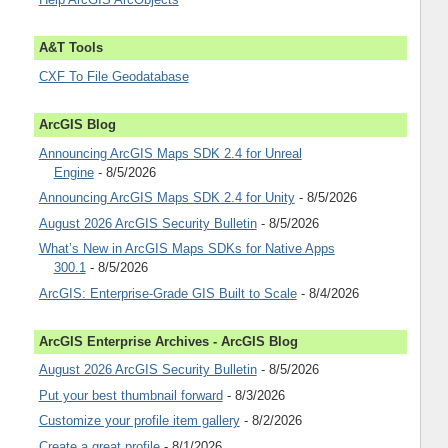
A&T Tools
CXF To File Geodatabase
ArcGIS Blog
Announcing ArcGIS Maps SDK 2.4 for Unreal
Engine
- 8/5/2026
Announcing ArcGIS Maps SDK 2.4 for Unity
- 8/5/2026
August 2026 ArcGIS Security Bulletin
- 8/5/2026
What’s New in ArcGIS Maps SDKs for Native Apps
300.1
- 8/5/2026
ArcGIS: Enterprise-Grade GIS Built to Scale
- 8/4/2026
ArcGIS Enterprise Archives - ArcGIS Blog
August 2026 ArcGIS Security Bulletin
- 8/5/2026
Put your best thumbnail forward
- 8/3/2026
Customize your profile item gallery
- 8/2/2026
Create a great profile
- 8/1/2026